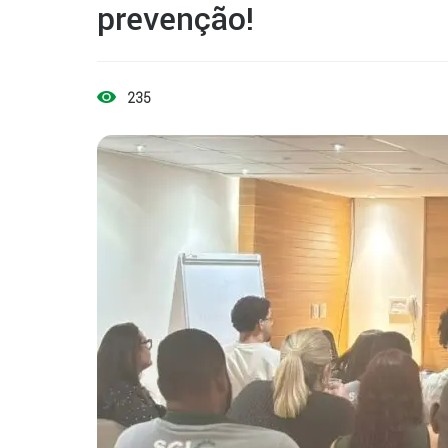
prevenção!
235