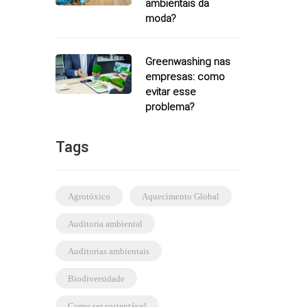
ambientais da
moda?
Greenwashing nas
empresas: como
evitar esse
problema?
Tags
agrotóxico
Aquecimento Global
auditoria ambiental
auditorias ambientais
biodiversidade
como ser sustentável