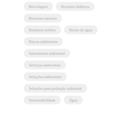
reciclagem
recursos hídricos
recursos naturais
resíduos sólidos
reúso de água
riscos ambientais
saneamento ambiental
serviços ambientais
soluções ambientais
soluções para poluição industrial
sustentabilidade
água