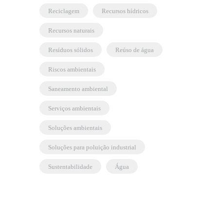
reciclagem
recursos hídricos
recursos naturais
resíduos sólidos
reúso de água
riscos ambientais
saneamento ambiental
serviços ambientais
soluções ambientais
soluções para poluição industrial
sustentabilidade
água