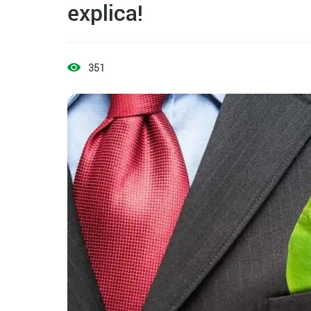
explica!
351