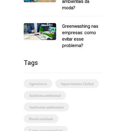
ambientais da
moda?
Greenwashing nas
empresas: como
evitar esse
problema?
Tags
agrotóxico
Aquecimento Global
auditoria ambiental
auditorias ambientais
biodiversidade
como ser sustentável