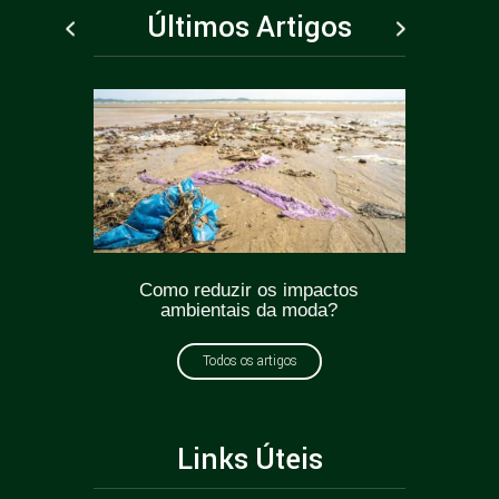
Últimos Artigos
ticas
Como reduzir os impactos
Greenw
oda?
ambientais da moda?
como e
Todos os artigos
Links Úteis