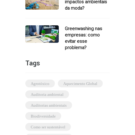
impactos ambientais
da moda?
Greenwashing nas
empresas: como
evitar esse
problema?
Tags
agrotóxico
Aquecimento Global
auditoria ambiental
auditorias ambientais
biodiversidade
como ser sustentável