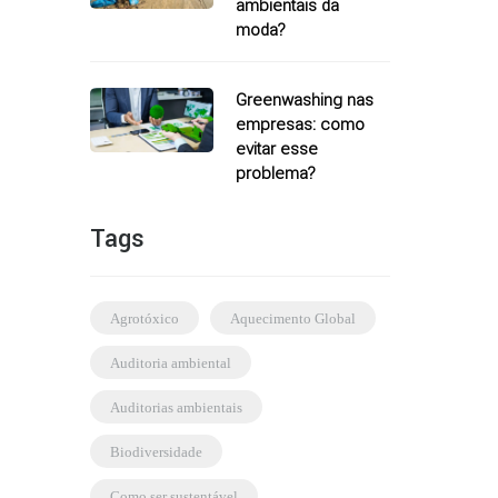
ambientais da
moda?
Greenwashing nas
empresas: como
evitar esse
problema?
Tags
agrotóxico
Aquecimento Global
auditoria ambiental
auditorias ambientais
biodiversidade
como ser sustentável