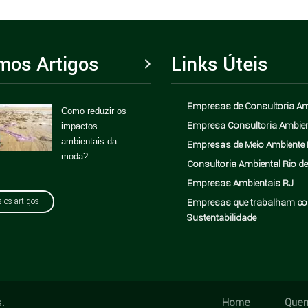
imos Artigos
Links Úteis
Empresas de Consultoria Am
Como reduzir os
Greenwashing 
Empresa Consultoria Ambien
impactos
empresas: co
ambientais da
evitar esse
Empresas de Meio Ambiente 
moda?
problema?
Consultoria Ambiental Rio de
Empresas Ambientais RJ
Empresas que trabalham c
 os artigos
Sustentabilidade
Home
Que
s.