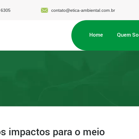
 6305
contato@etica-ambiental.com.br
Home
Quem S
os impactos para o meio