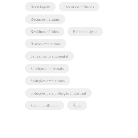
reciclagem
recursos hídricos
recursos naturais
resíduos sólidos
reúso de água
riscos ambientais
saneamento ambiental
serviços ambientais
soluções ambientais
soluções para poluição industrial
sustentabilidade
água