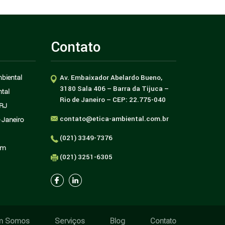
Contato
biental
Av. Embaixador Abelardo Bueno,
nas
Como aplicar ações
3180 Sala 406 – Barra da Tijuca –
tal
mo
sustentáveis para
Rio de Janeiro – CEP: 22.775-040
empresas?
RJ
contato@etica-ambiental.com.br
 Janeiro
(021) 3349-7376
om
(021) 3251-6305
m Somos
Serviços
Blog
Contato