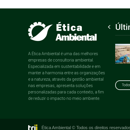
Últ
Como aplicar ações
Como fortalecer
sustentáveis para
A Ética Ambiental é uma das melhores
práticas
empresas?
empresas de consultoria ambiental.
sustentáveis na
Especializada em sustentabilidade e em
moda?
manter a harmonia entre as organizações
e a natureza, através da gestão ambiental
Todos
nas empresas, apresenta soluções
personalizadas para cada contexto, a fim
de reduzir o impacto no meio ambiente.
Ética Ambiental © Todos os direitos reservado