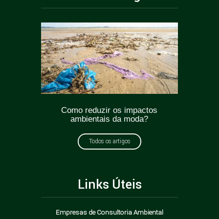
ticas
Como reduzir os impactos
Greenw
oda?
ambientais da moda?
como e
Todos os artigos
Links Úteis
Empresas de Consultoria Ambiental