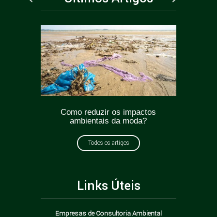
ticas
Como reduzir os impactos
Greenw
oda?
ambientais da moda?
como e
Todos os artigos
Links Úteis
Empresas de Consultoria Ambiental