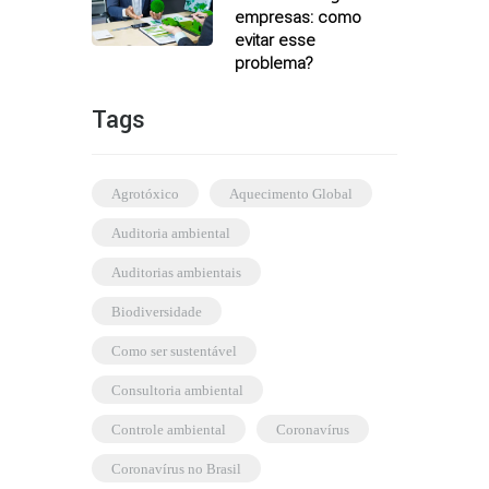
empresas: como
evitar esse
problema?
Tags
agrotóxico
Aquecimento Global
auditoria ambiental
auditorias ambientais
biodiversidade
como ser sustentável
consultoria ambiental
controle ambiental
coronavírus
coronavírus no Brasil