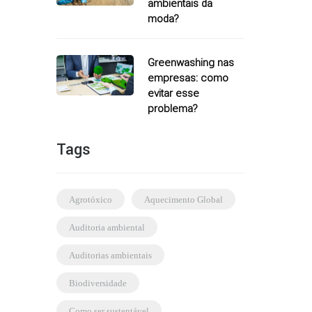
ambientais da
moda?
Greenwashing nas
empresas: como
evitar esse
problema?
Tags
agrotóxico
Aquecimento Global
auditoria ambiental
auditorias ambientais
biodiversidade
como ser sustentável