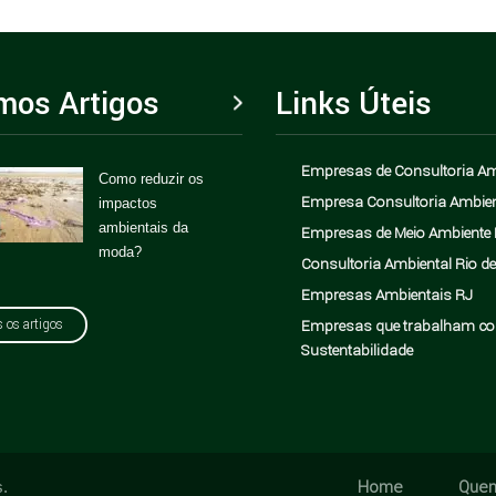
imos Artigos
Links Úteis
Empresas de Consultoria Am
Como reduzir os
Greenwashing 
Empresa Consultoria Ambien
impactos
empresas: co
ambientais da
evitar esse
Empresas de Meio Ambiente 
moda?
problema?
Consultoria Ambiental Rio de
Empresas Ambientais RJ
Empresas que trabalham c
 os artigos
Sustentabilidade
Home
Que
s.