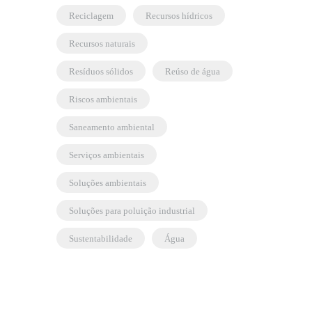
reciclagem
recursos hídricos
recursos naturais
resíduos sólidos
reúso de água
riscos ambientais
saneamento ambiental
serviços ambientais
soluções ambientais
soluções para poluição industrial
sustentabilidade
água