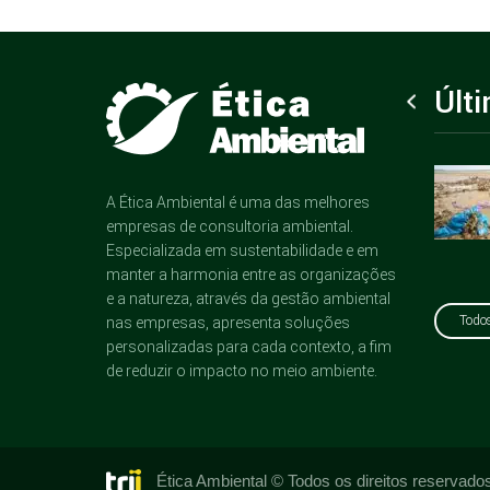
Últ
Como aplicar ações
Como fortalecer
sustentáveis para
A Ética Ambiental é uma das melhores
práticas
empresas?
empresas de consultoria ambiental.
sustentáveis na
Especializada em sustentabilidade e em
moda?
manter a harmonia entre as organizações
e a natureza, através da gestão ambiental
Todos
nas empresas, apresenta soluções
personalizadas para cada contexto, a fim
de reduzir o impacto no meio ambiente.
Ética Ambiental © Todos os direitos reservado