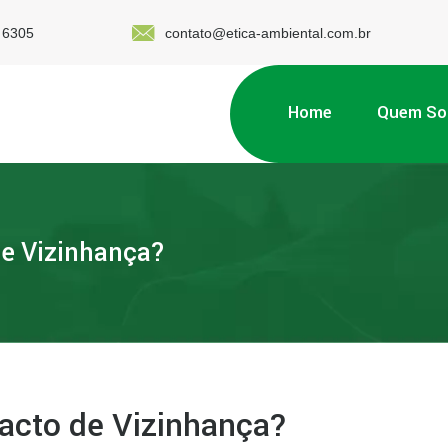
 6305
contato@etica-ambiental.com.br
Home
Quem S
de Vizinhança?
acto de Vizinhança?