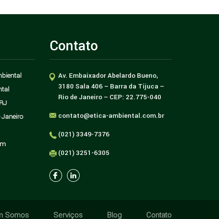
Contato
biental
Av. Embaixador Abelardo Bueno,
nas
Como aplicar ações
3180 Sala 406 – Barra da Tijuca –
tal
mo
sustentáveis para
Rio de Janeiro – CEP: 22.775-040
empresas?
RJ
contato@etica-ambiental.com.br
 Janeiro
(021) 3349-7376
om
(021) 3251-6305
m Somos
Serviços
Blog
Contato