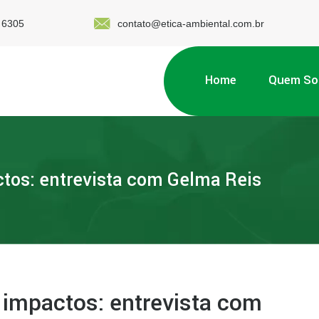
 6305
contato@etica-ambiental.com.br
Home
Quem S
ctos: entrevista com Gelma Reis
 impactos: entrevista com