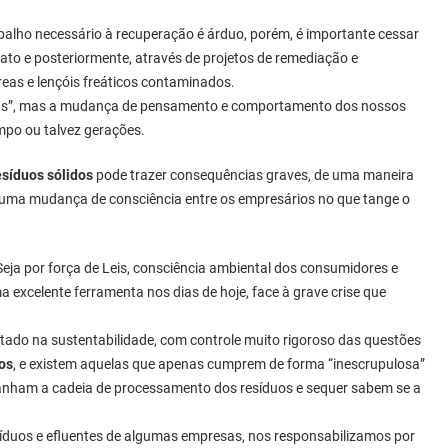
balho necessário à recuperação é árduo, porém, é importante cessar
iato e posteriormente, através de projetos de remediação e
as e lençóis freáticos contaminados.
obras”, mas a mudança de pensamento e comportamento dos nossos
mpo ou talvez gerações.
esíduos sólidos
pode trazer consequências graves, de uma maneira
be uma mudança de consciência entre os empresários no que tange o
eja por força de Leis, consciência ambiental dos consumidores e
excelente ferramenta nos dias de hoje, face à grave crise que
ado na sustentabilidade, com controle muito rigoroso das questões
os
, e existem aquelas que apenas cumprem de forma “inescrupulosa”
anham a cadeia de processamento dos resíduos e sequer sabem se a
esíduos e efluentes de algumas empresas, nos responsabilizamos por