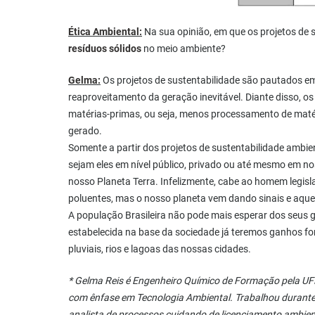
Ética Ambiental:
Na sua opinião, em que os projetos de 
resíduos sólidos
no meio ambiente?
Gelma:
Os projetos de sustentabilidade são pautados em
reaproveitamento da geração inevitável. Diante disso,
matérias-primas, ou seja, menos processamento de maté
gerado.
Somente a partir dos projetos de sustentabilidade ambi
sejam eles em nível público, privado ou até mesmo em no
nosso Planeta Terra. Infelizmente, cabe ao homem legisl
poluentes, mas o nosso planeta vem dando sinais e aque
A população Brasileira não pode mais esperar dos seus
estabelecida na base da sociedade já teremos ganhos fo
pluviais, rios e lagoas das nossas cidades.
* Gelma Reis é Engenheiro Químico de Formação pela
com ênfase em Tecnologia Ambiental. Trabalhou durante
analista de processos cuidando de licenciamento ambie