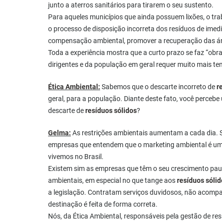
junto a aterros sanitários para tirarem o seu sustento.
Para aqueles municípios que ainda possuem lixões, o tra
o processo de disposição incorreta dos resíduos de imed
compensação ambiental, promover a recuperação das áre
Toda a experiência mostra que a curto prazo se faz “
dirigentes e da população em geral requer muito mais te
Ética Ambiental:
Sabemos que o descarte incorreto de
r
geral, para a população. Diante deste fato, você perce
descarte de
resíduos sólidos
?
Gelma:
As restrições ambientais aumentam a cada dia. S
empresas que entendem que o marketing ambiental é uma 
vivemos no Brasil.
Existem sim as empresas que têm o seu crescimento paut
ambientais, em especial no que tange aos
resíduos sólid
a legislação. Contratam serviços duvidosos, não acomp
destinação é feita de forma correta.
Nós, da Ética Ambiental, responsáveis pela gestão de r