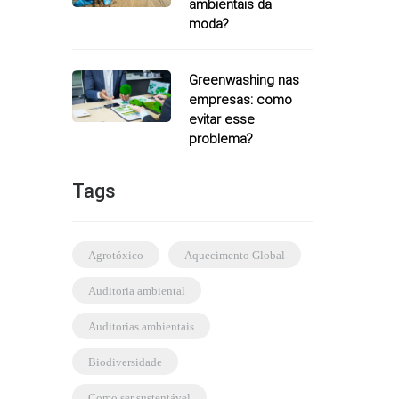
ambientais da
moda?
Greenwashing nas
empresas: como
evitar esse
problema?
Tags
agrotóxico
Aquecimento Global
auditoria ambiental
auditorias ambientais
biodiversidade
como ser sustentável