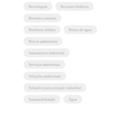
reciclagem
recursos hídricos
recursos naturais
resíduos sólidos
reúso de água
riscos ambientais
saneamento ambiental
serviços ambientais
soluções ambientais
soluções para poluição industrial
sustentabilidade
água