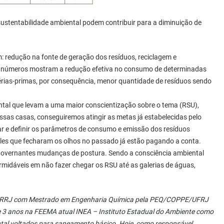
sustentabilidade ambiental podem contribuir para a diminuição de
: redução na fonte de geração dos resíduos, reciclagem e
 os números mostram a redução efetiva no consumo de determinadas
rias-primas, por consequência, menor quantidade de resíduos sendo
ental que levam a uma maior conscientização sobre o tema (RSU),
ssas casas, conseguiremos atingir as metas já estabelecidas pelo
ar e definir os parâmetros de consumo e emissão dos resíduos
les que fecharam os olhos no passado já estão pagando a conta.
 governantes mudanças de postura. Sendo a consciência ambiental
rmidáveis em não fazer chegar os RSU até as galerias de águas,
 UFRRJ com Mestrado em Engenharia Química pela PEQ/COPPE/UFRJ
 3 anos na FEEMA atual INEA – Instituto Estadual do Ambiente como
ntal voltados para saneamento básico. Hoje, como responsável