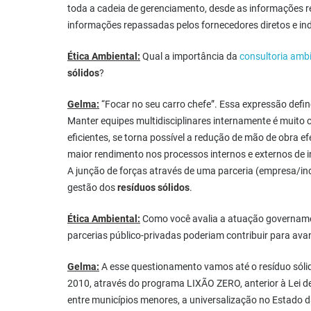
toda a cadeia de gerenciamento, desde as informações r
informações repassadas pelos fornecedores diretos e ind
Ética Ambiental:
Qual a importância da
consultoria ambi
sólidos
?
Gelma:
“Focar no seu carro chefe”. Essa expressão defi
Manter equipes multidisciplinares internamente é muito
eficientes, se torna possível a redução de mão de obra efe
maior rendimento nos processos internos e externos de 
A junção de forças através de uma parceria (empresa/indú
gestão dos
resíduos sólidos
.
Ética Ambiental:
Como você avalia a atuação governamen
parcerias público-privadas poderiam contribuir para avan
Gelma:
A esse questionamento vamos até o resíduo sóli
2010, através do programa LIXÃO ZERO, anterior à Lei d
entre municípios menores, a universalização no Estado da