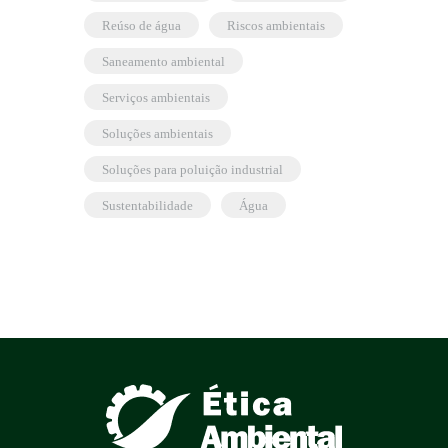
reúso de água
riscos ambientais
saneamento ambiental
serviços ambientais
soluções ambientais
soluções para poluição industrial
sustentabilidade
água