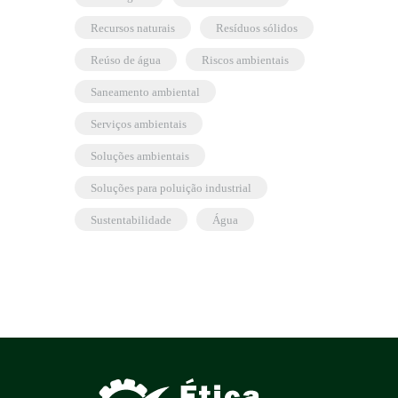
recursos naturais
resíduos sólidos
reúso de água
riscos ambientais
saneamento ambiental
serviços ambientais
soluções ambientais
soluções para poluição industrial
sustentabilidade
água