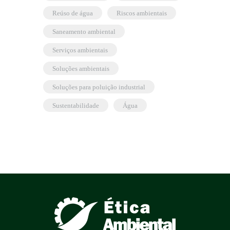
reúso de água
riscos ambientais
saneamento ambiental
serviços ambientais
soluções ambientais
soluções para poluição industrial
sustentabilidade
água