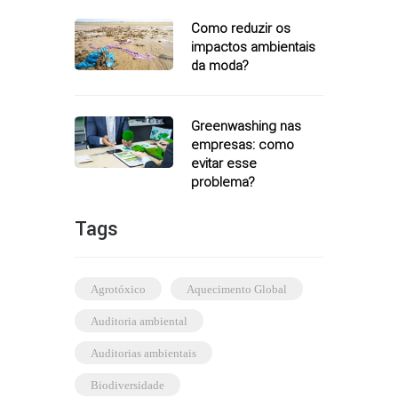
Como reduzir os
impactos ambientais
da moda?
Greenwashing nas
empresas: como
evitar esse
problema?
Tags
agrotóxico
Aquecimento Global
auditoria ambiental
auditorias ambientais
biodiversidade