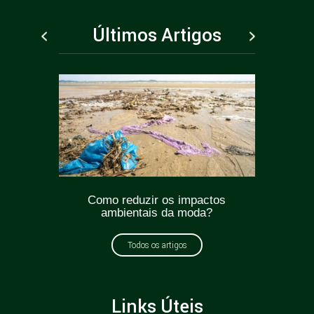
Últimos Artigos
ticas
Como reduzir os impactos
Greenw
oda?
ambientais da moda?
como e
Todos os artigos
Links Úteis