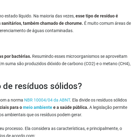
 no estado líquido. Na maioria das vezes,
esse tipo de resíduo é
os sanitários, também chamado de chorume.
É muito comum áreas de
o gerenciamento de águas contaminadas.
s por bactérias.
Resumindo esses microorganismos se aproveitam
 Em suma são produzidos dióxido de carbono (CO2) e o metano (CH4),
o de resíduos sólidos?
o com a norma
NBR 10004/04 da ABNT
. Ela divide os resíduos sólidos
ciais para o
meio ambiente
e a saúde pública.
A legislação permite
os ambientais que os resíduos podem gerar.
eu processo. Ela considera as características, e principalmente, o
ados de acordo com: