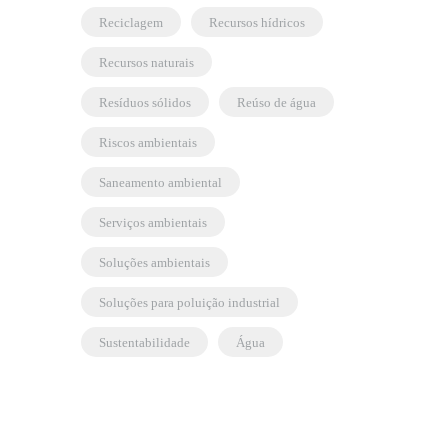
reciclagem
recursos hídricos
recursos naturais
resíduos sólidos
reúso de água
riscos ambientais
saneamento ambiental
serviços ambientais
soluções ambientais
soluções para poluição industrial
sustentabilidade
água