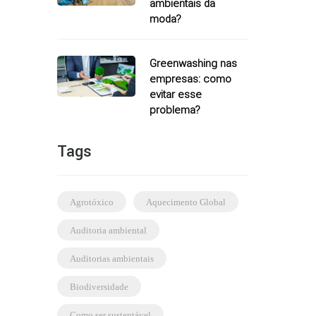
ambientais da
moda?
Greenwashing nas
empresas: como
evitar esse
problema?
Tags
agrotóxico
Aquecimento Global
auditoria ambiental
auditorias ambientais
biodiversidade
como ser sustentável