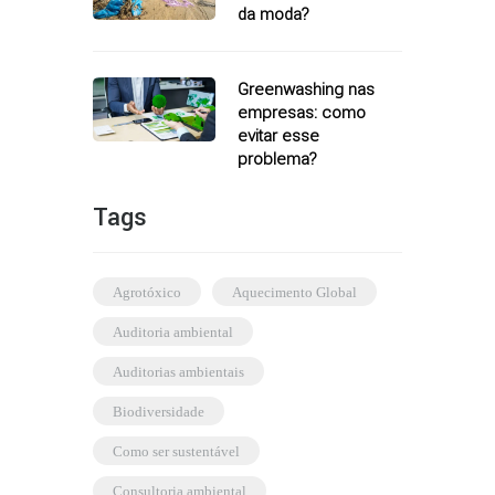
da moda?
Greenwashing nas
empresas: como
evitar esse
problema?
Tags
agrotóxico
Aquecimento Global
auditoria ambiental
auditorias ambientais
biodiversidade
como ser sustentável
consultoria ambiental