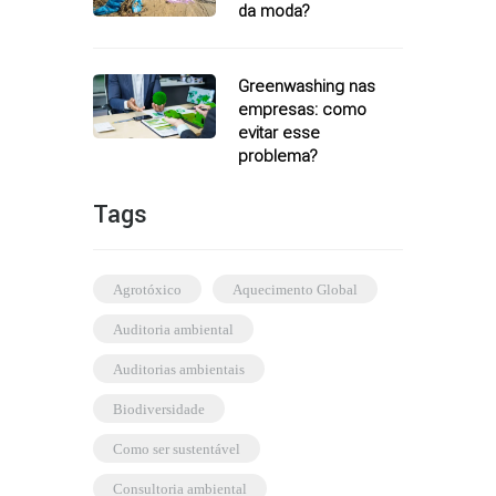
da moda?
Greenwashing nas
empresas: como
evitar esse
problema?
Tags
agrotóxico
Aquecimento Global
auditoria ambiental
auditorias ambientais
biodiversidade
como ser sustentável
consultoria ambiental