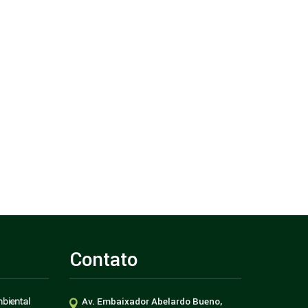
Contato
biental
Av. Embaixador Abelardo Bueno,
nas
Como aplicar ações