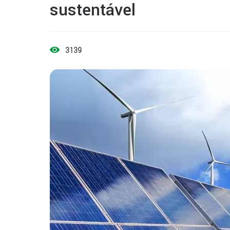
sustentável
3139