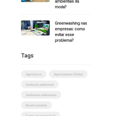
ambientais da
moda?
Greenwashing nas
empresas: como
evitar esse
problema?
Tags
agrotóxico
Aquecimento Global
auditoria ambiental
auditorias ambientais
biodiversidade
como ser sustentável