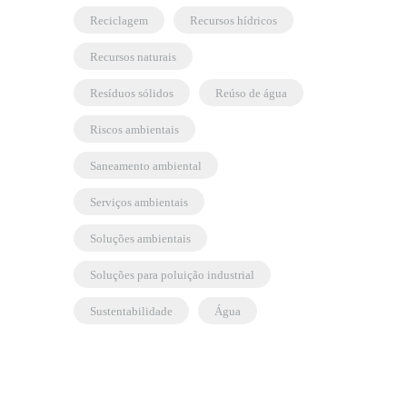
reciclagem
recursos hídricos
recursos naturais
resíduos sólidos
reúso de água
riscos ambientais
saneamento ambiental
serviços ambientais
soluções ambientais
soluções para poluição industrial
sustentabilidade
água