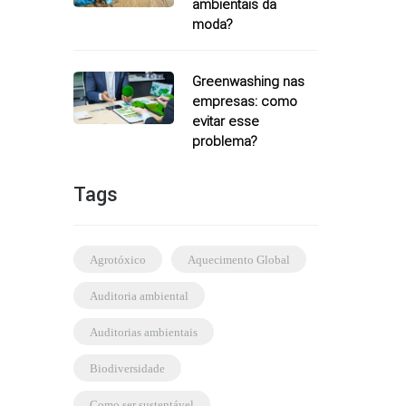
ambientais da
moda?
Greenwashing nas
empresas: como
evitar esse
problema?
Tags
agrotóxico
Aquecimento Global
auditoria ambiental
auditorias ambientais
biodiversidade
como ser sustentável