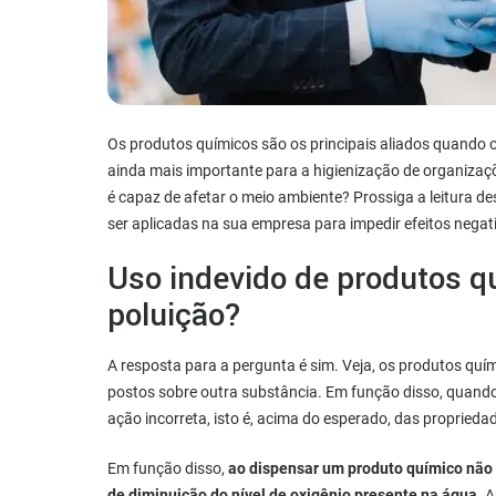
Os produtos químicos são os principais aliados quando 
ainda mais importante para a higienização de organizaçõ
é capaz de afetar o meio ambiente? Prossiga a leitura d
ser aplicadas na sua empresa para impedir efeitos negati
Uso indevido de produtos q
poluição?
A resposta para a pergunta é sim. Veja, os produtos qu
postos sobre outra substância. Em função disso, quando
ação incorreta, isto é, acima do esperado, das proprieda
Em função disso,
ao dispensar um produto químico não 
de diminuição do nível de oxigênio presente na água
. 