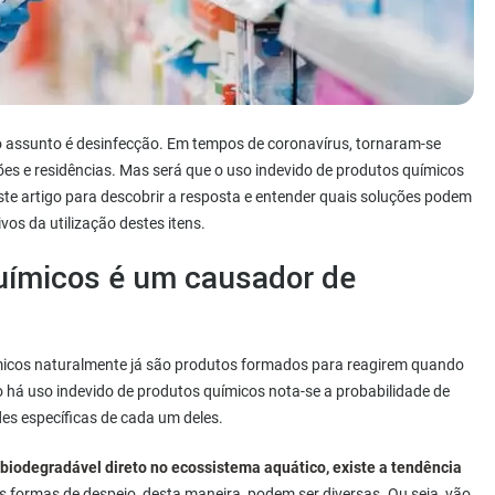
o assunto é desinfecção. Em tempos de coronavírus, tornaram-se
es e residências. Mas será que o uso indevido de produtos químicos
este artigo para descobrir a resposta e entender quais soluções podem
vos da utilização destes itens.
uímicos é um causador de
ímicos naturalmente já são produtos formados para reagirem quando
 há uso indevido de produtos químicos nota-se a probabilidade de
des específicas de cada um deles.
biodegradável direto no ecossistema aquático, existe a tendência
As formas de despejo, desta maneira, podem ser diversas. Ou seja, vão