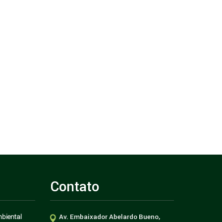
Contato
biental
Av. Embaixador Abelardo Bueno,
nas
Como aplicar ações