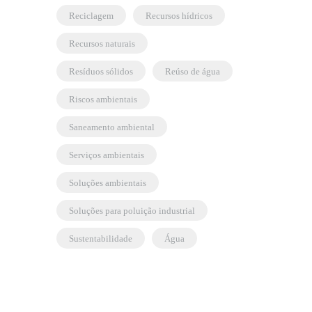
reciclagem
recursos hídricos
recursos naturais
resíduos sólidos
reúso de água
riscos ambientais
saneamento ambiental
serviços ambientais
soluções ambientais
soluções para poluição industrial
sustentabilidade
água